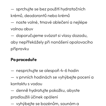
— sprchujte se bez použití hydratačních
krémů, deodorantů nebo krémů
— noste volné, tmavé oblečení a nejlépe
volnou obuv
— doporučujeme svázat si vlasy dozadu,
aby nepřřekážely při nanášení opalovacího
přípravku
Po proceduře
— nesprchujte se alespoň 4-6 hodin
— v prvních hodinách se vyhýbejte pocení a
kontaktu s vodou
— denně hydratujte pokožku, abyste
prodloužili účinek opálení
— vyhýbejte se bazénům, saunám a