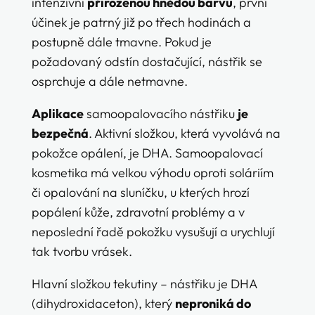
intenzivní
přirozenou hnědou barvu
, první
účinek je patrný již po třech hodinách a
postupně dále tmavne. Pokud je
požadovaný odstín dostačující, nástřik se
osprchuje a dále netmavne.
Aplikace
samoopalovacího nástřiku
je
bezpečná
. Aktivní složkou, která vyvolává na
pokožce opálení, je DHA. Samoopalovací
kosmetika má velkou výhodu oproti soláriím
či opalování na sluníčku, u kterých hrozí
popálení kůže, zdravotní problémy a v
neposlední řadě pokožku vysušují a urychlují
tak tvorbu vrásek.
Hlavní složkou tekutiny – nástřiku je DHA
(dihydroxidaceton), který
neproniká do