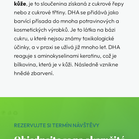
kůže
, je to sloučenina získaná z cukrové řepy
nebo z cukrové třtiny. DHA se přidává jako
barvící přísada do mnoha potravinových a
kosmetických výrobků. Je to látka na bázi
cukru, u které nejsou známy toxikologické
účinky, a v praxi se užívá již mnoho let. DHA
reaguje s aminokyselinami keratinu, což je
bílkovina, která je v kůži. Následně vznikne
hnědé zbarvení.
REZERVUJTE SI TERMÍN NÁVŠTĚVY