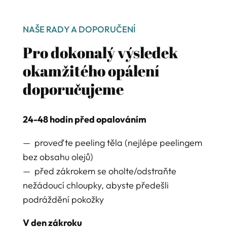
NAŠE RADY A DOPORUČENÍ
Pro dokonalý výsledek
okamžitého opálení
doporučujeme
24-48 hodin před opalováním
— proveďte peeling těla (nejlépe peelingem
bez obsahu olejů)
— před zákrokem se oholte/odstraňte
nežádoucí chloupky, abyste předešli
podráždění pokožky
V den zákroku