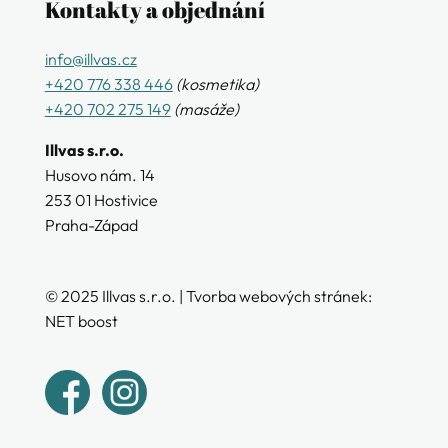
Kontakty a objednání
info@illvas.cz
+420 776 338 446
(kosmetika)
+420 702 275 149
(masáže)
Illvas s.r.o.
Husovo nám. 14
253 01 Hostivice
Praha-Západ
© 2025 Illvas s.r.o. |
Tvorba webových stránek:
NET boost